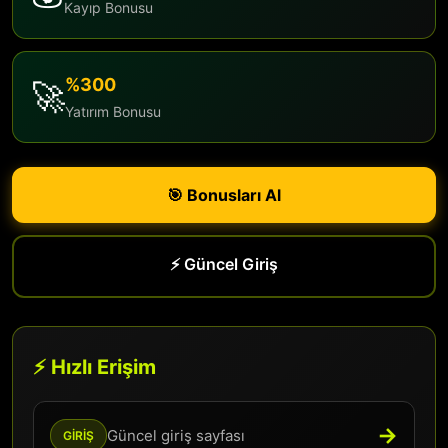
Kayıp Bonusu
%300
🚀
Yatırım Bonusu
🎯 Bonusları Al
⚡ Güncel Giriş
⚡ Hızlı Erişim
→
Güncel giriş sayfası
GİRİŞ