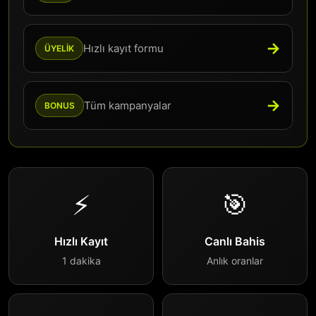
→
Hızlı kayıt formu
ÜYELİK
→
Tüm kampanyalar
BONUS
⚡
🎯
Hızlı Kayıt
Canlı Bahis
1 dakika
Anlık oranlar