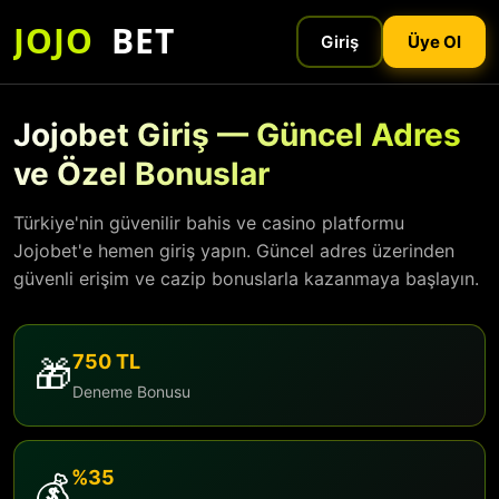
JOJO
BET
Giriş
Üye Ol
Jojobet Giriş — Güncel Adres
ve Özel Bonuslar
Türkiye'nin güvenilir bahis ve casino platformu
Jojobet'e hemen giriş yapın. Güncel adres üzerinden
güvenli erişim ve cazip bonuslarla kazanmaya başlayın.
750 TL
🎁
Deneme Bonusu
%35
💰