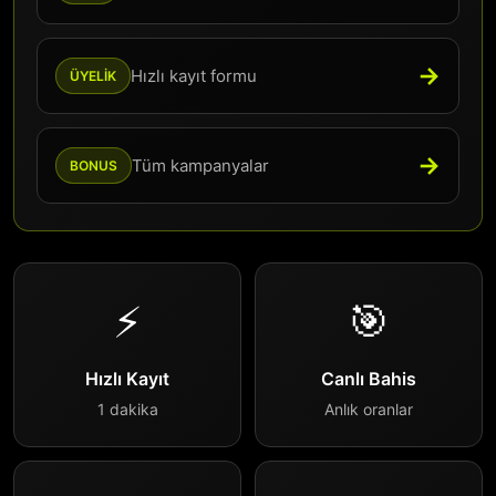
→
Hızlı kayıt formu
ÜYELİK
→
Tüm kampanyalar
BONUS
⚡
🎯
Hızlı Kayıt
Canlı Bahis
1 dakika
Anlık oranlar