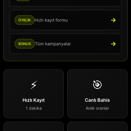
→
Hızlı kayıt formu
ÜYELİK
→
Tüm kampanyalar
BONUS
⚡
🎯
Hızlı Kayıt
Canlı Bahis
1 dakika
Anlık oranlar