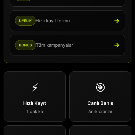
→
Hızlı kayıt formu
ÜYELİK
→
Tüm kampanyalar
BONUS
⚡
🎯
Hızlı Kayıt
Canlı Bahis
1 dakika
Anlık oranlar