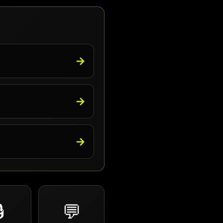
→
→
→

💬