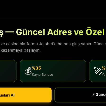
iş — Güncel Adres ve Özel
s ve casino platformu Jojobet'e hemen giriş yapın. Günc
a kazanmaya başlayın.
%35
%
💰
🚀
Kayıp Bonusu
Ya
⚡ Günce
usları Al