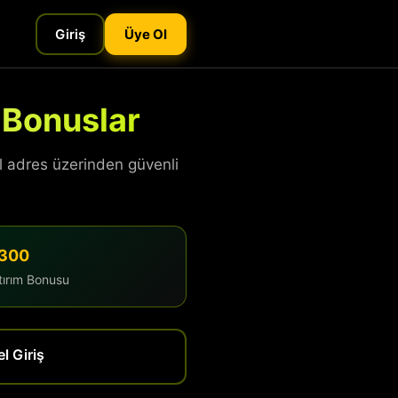
Giriş
Üye Ol
 Bonuslar
el adres üzerinden güvenli
300
tırım Bonusu
l Giriş