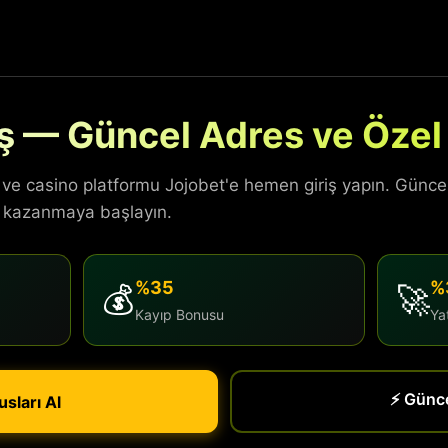
iş — Güncel Adres ve Özel
s ve casino platformu Jojobet'e hemen giriş yapın. Günc
a kazanmaya başlayın.
%35
%
💰
🚀
Kayıp Bonusu
Ya
⚡ Günce
usları Al