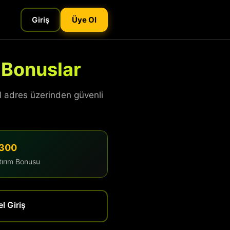
Giriş
Üye Ol
 Bonuslar
el adres üzerinden güvenli
300
tırım Bonusu
l Giriş