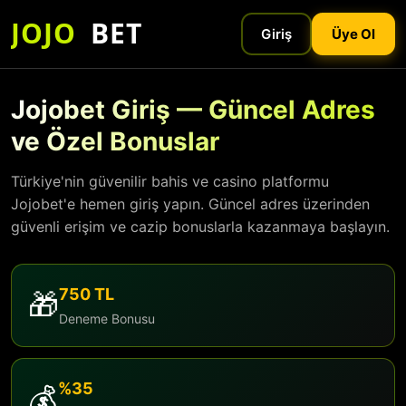
JOJO
BET
Giriş
Üye Ol
Jojobet Giriş — Güncel Adres
ve Özel Bonuslar
Türkiye'nin güvenilir bahis ve casino platformu
Jojobet'e hemen giriş yapın. Güncel adres üzerinden
güvenli erişim ve cazip bonuslarla kazanmaya başlayın.
750 TL
🎁
Deneme Bonusu
%35
💰