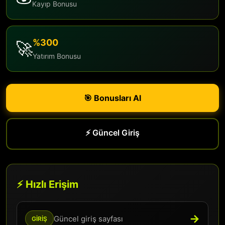
Kayıp Bonusu
%300
🚀
Yatırım Bonusu
🎯 Bonusları Al
⚡ Güncel Giriş
⚡ Hızlı Erişim
→
Güncel giriş sayfası
GİRİŞ